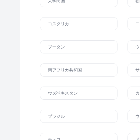
大韓民国
朝
コスタリカ
ニ
ブータン
ウ
南アフリカ共和国
サ
ウズベキスタン
カ
ブラジル
ウ
チェコ
ド