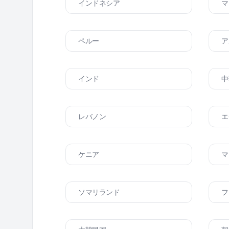
インドネシア
マ
ペルー
ア
インド
中
レバノン
エ
ケニア
マ
ソマリランド
フ