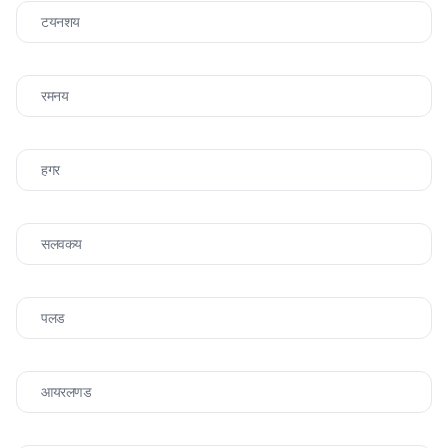
टयनशय
रमनय
हगर
सलवकय
पलड
आयरलणड