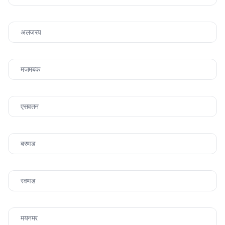
अलजरय
मजमबक
एसवतन
बरणड
रवणड
मयनमर