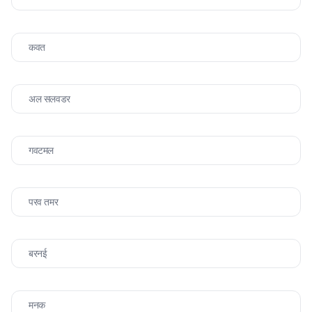
कवत
अल सलवडर
गवटमल
परव तमर
बरनई
मनक