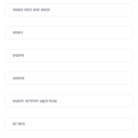
सयकत रषटर बफर कषतर
सयचन
बयकनर
अकरतर
सउदरन पटगनयन आइस फलड
बर तवल