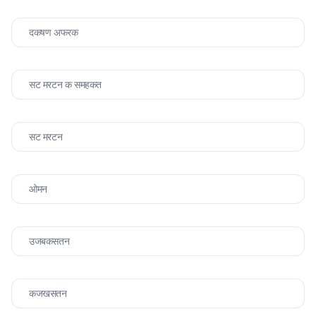
दकषण अफरक
सट मरटन क समहकत
सट मरटन
ओमन
उजबकसतन
कजखसतन