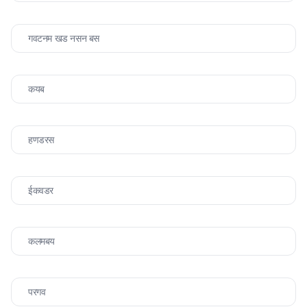
गवटनम खड नसन बस
कयब
हणडरस
ईकवडर
कलमबय
परगव