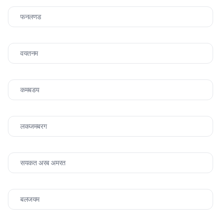
फनलणड
वयतनम
कमबडय
लकजमबरग
सयकत अरब अमरत
बलजयम