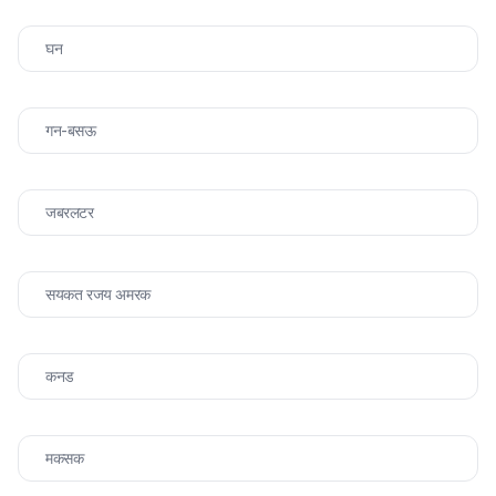
घन
गन-बसऊ
जबरलटर
सयकत रजय अमरक
कनड
मकसक