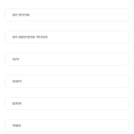
कग गणरजय
कग लकतनतरक गणरजय
भटन
यकरन
बलरस
नमबय