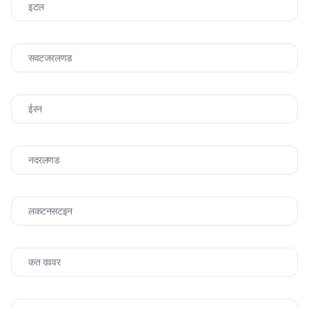
इटल
सवटजरलणड
ईरन
नदरलणड
लकटनसटइन
कत दववर