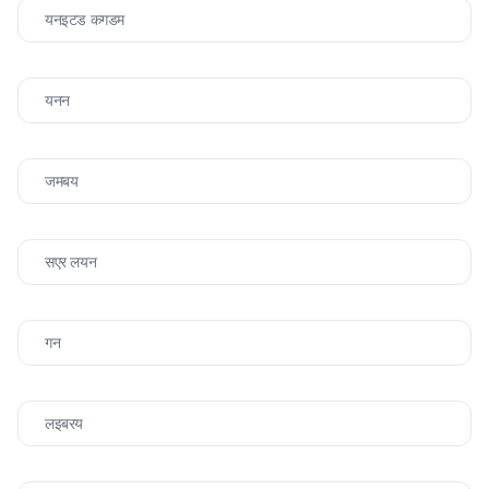
यनइटड कगडम
यनन
जमबय
सएर लयन
गन
लइबरय