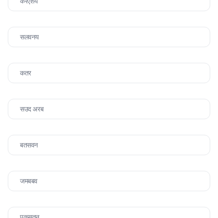
करएशय
सलवनय
कतर
सउद अरब
बतसवन
जमबबव
पकसतन