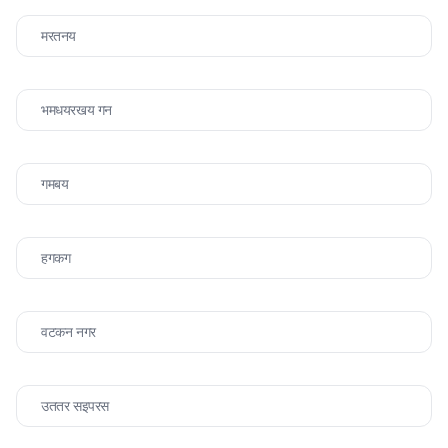
मरतनय
भमधयरखय गन
गमबय
हगकग
वटकन नगर
उततर सइपरस