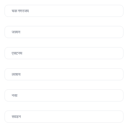
चक गणरजय
जरमन
एसटनय
लतवय
नरव
सवडन