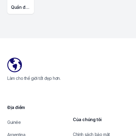
Quần đảo CookBản đồ phác thảo
Footer
Làm cho thế giới tốt đẹp hơn.
Địa điểm
Của chúng tôi
Guinée
Chính sách bảo mật
Argentina