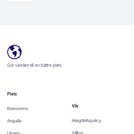
Footer
Gör världen till en bättre plats.
Plats
Vår
Komorerna
Integritetspolicy
Anguilla
Villkor
Libyen