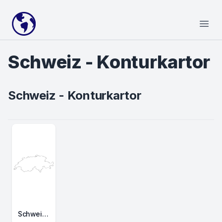
Your Company
Open
Schweiz - Konturkartor
Schweiz - Konturkartor
SchweizKonturkarta