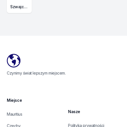
SzwajcariaMapa konturowa
Footer
Czynimy świat lepszym miejscem.
Miejsce
Nasze
Mauritius
Polityka prywatności
Czechy