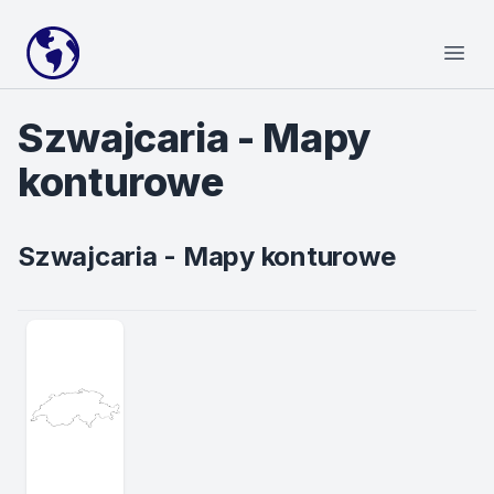
Your Company
Open
Szwajcaria - Mapy
konturowe
Szwajcaria - Mapy konturowe