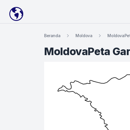
Your Company
Beranda
Moldova
MoldovaPet
MoldovaPeta Gar