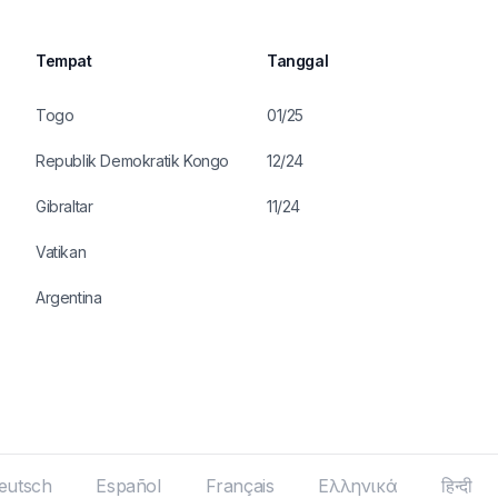
Tempat
Tanggal
Togo
01/25
Republik Demokratik Kongo
12/24
Gibraltar
11/24
Vatikan
Argentina
eutsch
Español
Français
Ελληνικά
हिन्दी