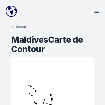
Your Company
Open
Retour
MaldivesCarte de
Contour