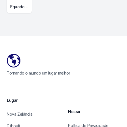
EquadorMapa de Contorno
Footer
Tornando o mundo um lugar melhor.
Lugar
Nosso
Nova Zelândia
Política de Privacidade
Djibouti