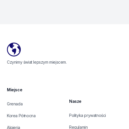
Footer
Czynimy świat lepszym miejscem.
Miejsce
Nasze
Grenada
Polityka prywatności
Korea Północna
Regulamin
Algieria