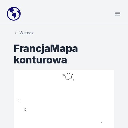
Your Company
Open
Wstecz
FrancjaMapa
konturowa