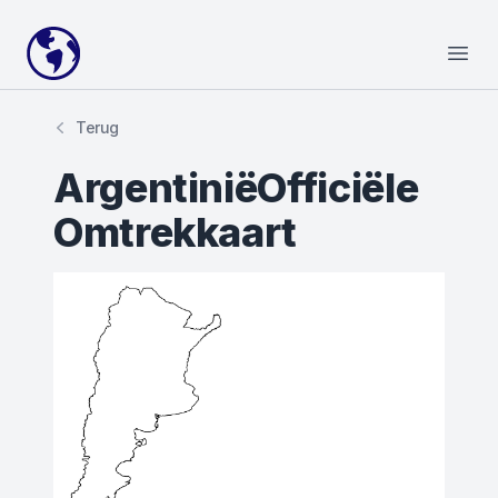
Your Company
Open
Terug
ArgentiniëOfficiële
Omtrekkaart