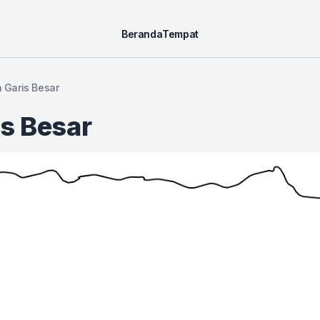
Beranda
Tempat
a Garis Besar
is Besar