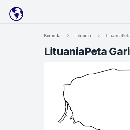
Your Company
Beranda
Lituania
LituaniaPet
LituaniaPeta Gar