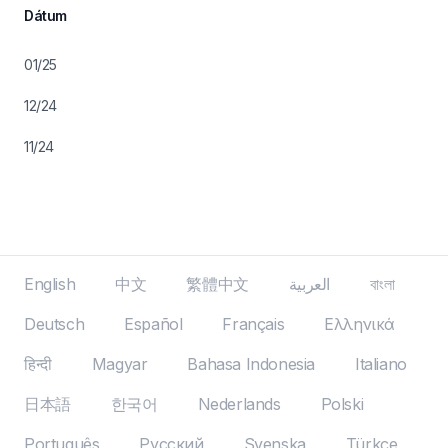
Dátum
01/25
12/24
11/24
English
中文
繁體中文
العربية
বাংলা
Deutsch
Español
Français
Ελληνικά
हिन्दी
Magyar
Bahasa Indonesia
Italiano
日本語
한국어
Nederlands
Polski
Português
Русский
Svenska
Türkçe