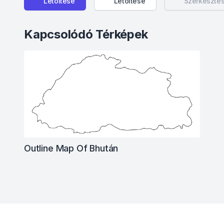
Letöltése
Letöltése
Szerkeszté
Kapcsolódó Térképek
Outline Map Of Bhután
Footer