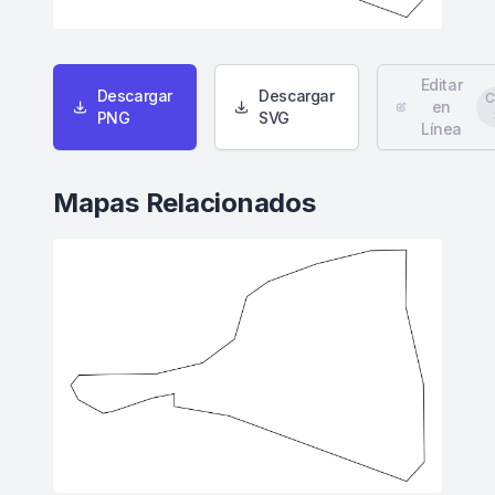
Editar
Descargar
Descargar
C
en
PNG
SVG
Línea
Mapas Relacionados