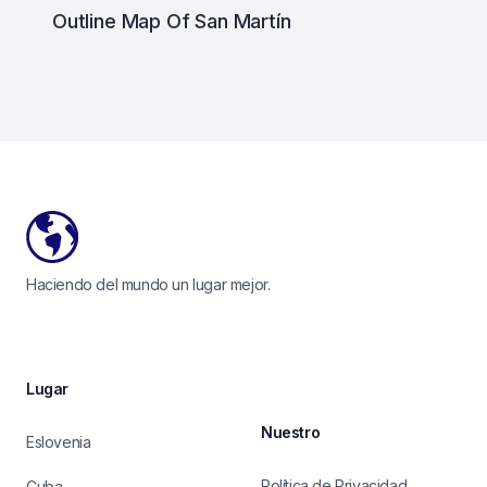
Outline Map Of San Martín
Footer
Haciendo del mundo un lugar mejor.
Lugar
Nuestro
Eslovenia
Política de Privacidad
Cuba