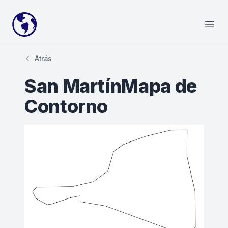
Your Company
Open
Atrás
San MartínMapa de
Contorno