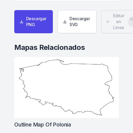
Editar
Descargar
Descargar
C
en
PNG
SVG
Línea
Mapas Relacionados
Outline Map Of Polonia